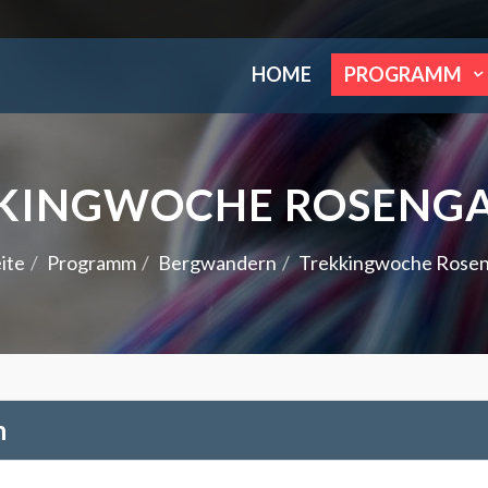
HOME
PROGRAMM
KINGWOCHE ROSENG
ite
Programm
Bergwandern
Trekkingwoche Rose
n