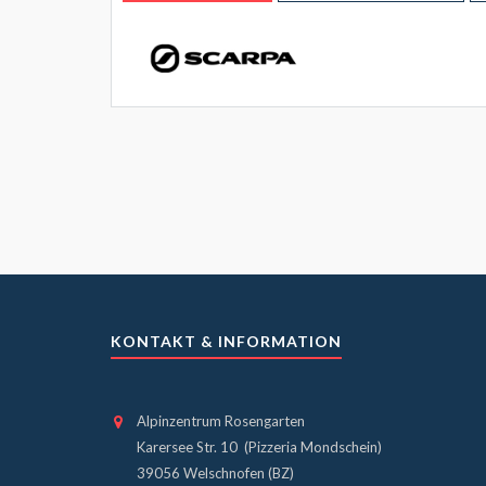
KONTAKT & INFORMATION
Alpinzentrum Rosengarten
Karersee Str. 10 (Pizzeria Mondschein)
39056 Welschnofen (BZ)