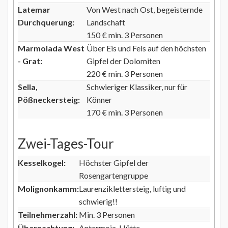
Latemar
Von West nach Ost, begeisternde
Durchquerung:
Landschaft
150 € min. 3 Personen
Marmolada West
Über Eis und Fels auf den höchsten
- Grat:
Gipfel der Dolomiten
220 € min. 3 Personen
Sella,
Schwieriger Klassiker, nur für
Pößneckersteig:
Könner
170 € min. 3 Personen
Zwei-Tages-Tour
Kesselkogel:
Höchster Gipfel der
Rosengartengruppe
Molignonkamm:
Laurenziklettersteig, luftig und
schwierig!!
Teilnehmerzahl:
Min. 3 Personen
Übernachtung:
Antermoia-Hütte